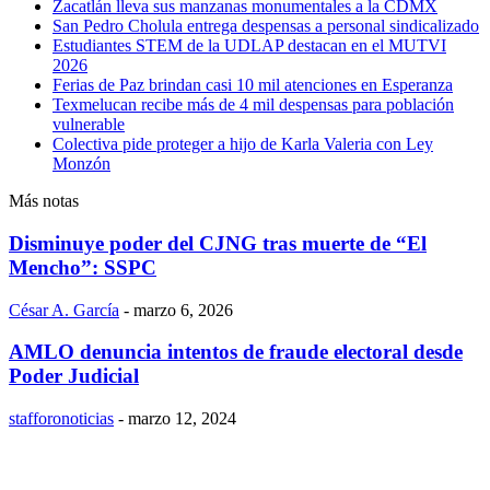
Zacatlán lleva sus manzanas monumentales a la CDMX
San Pedro Cholula entrega despensas a personal sindicalizado
Estudiantes STEM de la UDLAP destacan en el MUTVI
2026
Ferias de Paz brindan casi 10 mil atenciones en Esperanza
Texmelucan recibe más de 4 mil despensas para población
vulnerable
Colectiva pide proteger a hijo de Karla Valeria con Ley
Monzón
Más notas
Disminuye poder del CJNG tras muerte de “El
Mencho”: SSPC
César A. García
-
marzo 6, 2026
AMLO denuncia intentos de fraude electoral desde
Poder Judicial
stafforonoticias
-
marzo 12, 2024