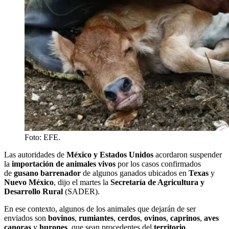
Foto: EFE.
Las autoridades de
México ⁠y Estados Unidos
acordaron suspender
la
importación de animales vivos
por los casos confirmados
de
gusano barrenador
de algunos ganados ubicados en
Texas
y
Nuevo México
, dijo el martes la
Secretaría de Agricultura y
Desarrollo Rural
(SADER).
En ese contexto, algunos de los animales que dejarán de ser
enviados son
bovinos
,
rumiantes
,
cerdos
,
ovinos
,
caprinos
,
aves
canoras
y
hurones
, que sean procedentes del
territorio