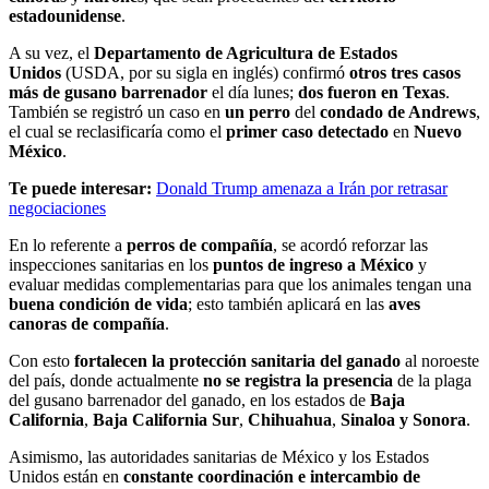
estadounidense
.
A su vez, el
Departamento de Agricultura de Estados
Unidos
(USDA, por su sigla en inglés) confirmó
otros tres casos
más de gusano barrenador
el día lunes;
dos fueron en Texas
.
También se registró un caso ⁠en
un perro
⁠del
condado de Andrews
,
el cual ⁠se reclasificaría como el
primer caso detectado
en
Nuevo
⁠México
.
Te puede interesar:
Donald Trump amenaza a Irán por retrasar
negociaciones
En lo referente a
perros de compañía
, se acordó reforzar las
inspecciones sanitarias en los
puntos de ingreso a México
y
evaluar medidas complementarias para que los animales
tengan una
buena condición de vida
; esto también aplicará en las
aves
canoras de compañía
.
Con esto
fortalecen la protección sanitaria del ganado
al noroeste
del país, donde actualmente
no se registra la presencia
de la plaga
del gusano barrenador del ganado, en los estados de
Baja
California
,
Baja California Sur
,
Chihuahua
,
Sinaloa y Sonora
.
Asimismo, las autoridades sanitarias de México y los Estados
Unidos están en
constante coordinación e intercambio de