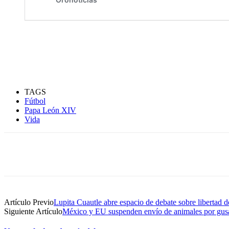
TAGS
Fútbol
Papa León XIV
Vida
Compartir
Artículo Previo
Lupita Cuautle abre espacio de debate sobre libertad 
Siguiente Artículo
México y EU suspenden envío de animales por gus