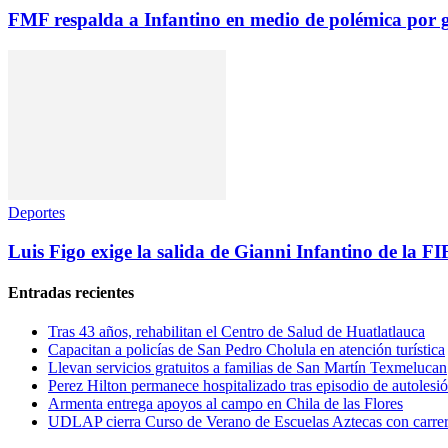
FMF respalda a Infantino en medio de polémica por g
Deportes
Luis Figo exige la salida de Gianni Infantino de la F
Entradas recientes
Tras 43 años, rehabilitan el Centro de Salud de Huatlatlauca
Capacitan a policías de San Pedro Cholula en atención turística
Llevan servicios gratuitos a familias de San Martín Texmelucan
Perez Hilton permanece hospitalizado tras episodio de autolesi
Armenta entrega apoyos al campo en Chila de las Flores
UDLAP cierra Curso de Verano de Escuelas Aztecas con carre