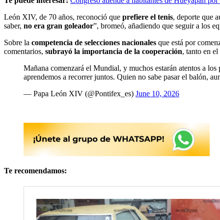
Te puede interesar:
Congreso atiende a habitantes de Hueyapan por co
León XIV, de 70 años, reconoció que
prefiere el tenis
, deporte que a
saber,
no era gran goleador
”, bromeó, añadiendo que seguir a los equ
Sobre la
competencia de selecciones nacionales
que está por comenza
comentarios,
subrayó la importancia de la cooperación
, tanto en el
Mañana comenzará el Mundial, y muchos estarán atentos a los par
aprendemos a recorrer juntos. Quien no sabe pasar el balón, a
— Papa León XIV (@Pontifex_es)
June 10, 2026
Te recomendamos: