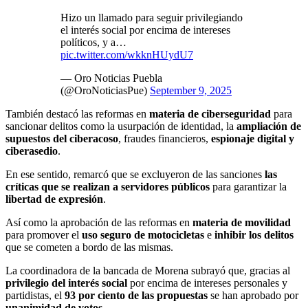
Hizo un llamado para seguir privilegiando
el interés social por encima de intereses
políticos, y a…
pic.twitter.com/wkknHUydU7
— Oro Noticias Puebla
(@OroNoticiasPue)
September 9, 2025
También destacó las reformas en
materia de ciberseguridad
para
sancionar delitos como la usurpación de identidad, la
ampliación de
supuestos del ciberacoso
, fraudes financieros,
espionaje digital y
ciberasedio
.
En ese sentido, remarcó que se excluyeron de las sanciones
las
críticas que se realizan a servidores públicos
para garantizar la
libertad de expresión
.
Así como la aprobación de las reformas en
materia de movilidad
para promover el
uso seguro de motocicletas
e
inhibir los delitos
que se cometen a bordo de las mismas.
La coordinadora de la bancada de Morena subrayó que, gracias al
privilegio del interés social
por encima de intereses personales y
partidistas, el
93 por ciento de las propuestas
se han aprobado por
unanimidad de votos
.