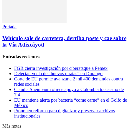
Portada
Vehículo sale de carretera, derriba poste y cae sobre
la Vía Atlixcáyotl
Entradas recientes
FGR cierra investigación por ciberataque a Pemex
Detectan venta de “huevos piratas” en Durango
Corte de EU permite avanzar a 2 mil 400 demandas contra
redes sociales
Claudia Sheinbaum ofrece apoyo a Colombia tras sismo de
7.4
EU mantiene alerta por bacteria “come carne” en el Golfo de
México
Proponen reforma para digitalizar y preservar archivos
institucionales
Más notas