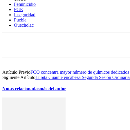
Feminicidio
FGE
Inseguridad
Puebla
Quecholac
Compartir
Artículo Previo
FCQ concentra mayor número de químicos dedicados
Siguiente Artículo
Lupita Cuautle encabeza Segunda Sesión Ordin
Notas relacionadas
más del autor