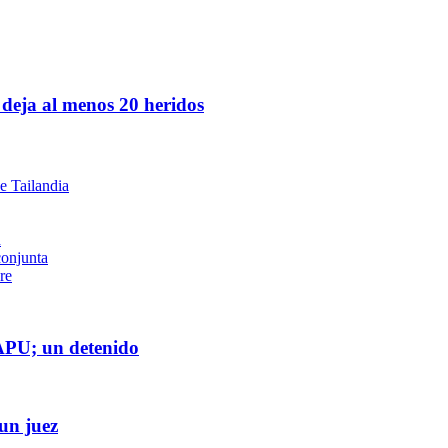
 deja al menos 20 heridos
e Tailandia
d
conjunta
re
CAPU; un detenido
un juez