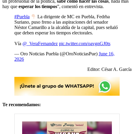
un profesional de la política,
sabe cómo hacer las cosas
, nada más
hay que
esperar los tiempos
”, comentó en entrevista.
#Puebla
La dirigente de MC en Puebla, Fedrha
Suriano, puso freno a las aspiraciones del senador
Néstor Camarillo a la alcaldía de la capital, pues señaló
que deben esperar los tiempos electorales.
Vía
@_VeraFernandez
pic.twitter.com/oavgnGJ0ts
— Oro Noticias Puebla (@OroNoticiasPue)
June 16,
2026
Editor: César A. García
Te recomendamos: