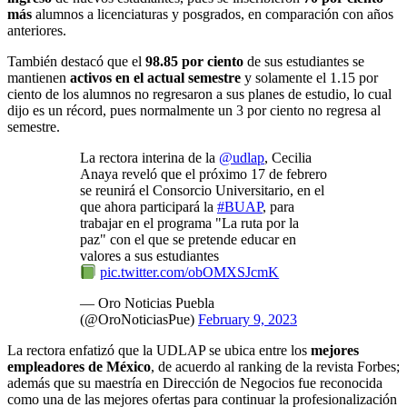
más
alumnos a licenciaturas y posgrados, en comparación con años
anteriores.
También destacó que el
98.85 por ciento
de sus estudiantes se
mantienen
activos en el actual semestre
y solamente el 1.15 por
ciento de los alumnos no regresaron a sus planes de estudio, lo cual
dijo es un récord, pues normalmente un 3 por ciento no regresa al
semestre.
La rectora interina de la
@udlap
, Cecilia
Anaya reveló que el próximo 17 de febrero
se reunirá el Consorcio Universitario, en el
que ahora participará la
#BUAP
, para
trabajar en el programa "La ruta por la
paz" con el que se pretende educar en
valores a sus estudiantes
pic.twitter.com/obOMXSJcmK
— Oro Noticias Puebla
(@OroNoticiasPue)
February 9, 2023
La rectora enfatizó que la UDLAP se ubica entre los
mejores
empleadores de México
, de acuerdo al ranking de la revista Forbes;
además que su maestría en Dirección de Negocios fue reconocida
como una de las mejores ofertas para continuar la profesionalización