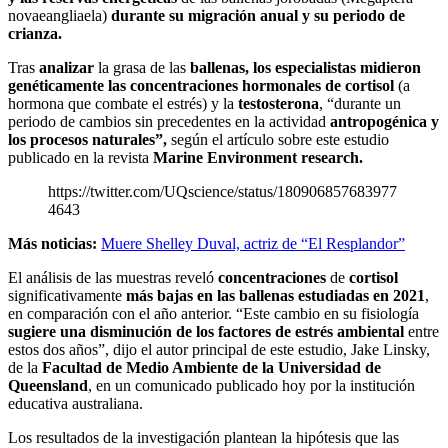
novaeangliaela)
durante su migración anual y su periodo de
crianza.
Tras
analizar
la grasa de las
ballenas, los especialistas midieron
genéticamente las concentraciones hormonales de cortisol
(a
hormona que combate el estrés) y la
testosterona
, “durante un
periodo de cambios sin precedentes en la actividad
antropogénica y
los procesos naturales”,
según el artículo sobre este estudio
publicado en la revista
Marine Environment research.
https://twitter.com/UQscience/status/180906857683977
4643
Más noticias:
Muere Shelley Duval, actriz de “El Resplandor”
El análisis de las muestras reveló
concentraciones
de
cortisol
significativamente
más bajas en las ballenas estudiadas en 2021
,
en comparación con el año anterior. “Este cambio en su fisiología
sugiere una disminución de los factores de estrés ambiental
entre
estos dos años”, dijo el autor principal de este estudio, Jake Linsky,
de la
Facultad de Medio Ambiente de la Universidad de
Queensland
, en un comunicado publicado hoy por la institución
educativa australiana.
Los resultados de la investigación plantean la hipótesis que las