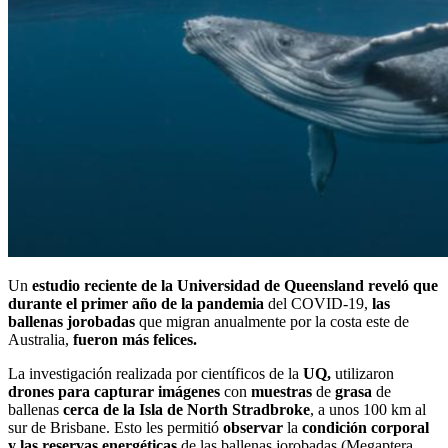
Un
estudio reciente de la Universidad de Queensland reveló que
durante el primer año de la pandemia
del COVID-19,
las
ballenas jorobadas
que migran anualmente por la costa este de
Australia,
fueron más felices.
La investigación realizada por científicos de la
UQ,
utilizaron
drones para capturar imágenes
con
muestras
de
grasa
de
ballenas
cerca de la Isla de North Stradbroke
, a unos 100 km al
sur de Brisbane. Esto les permitió
observar
la
condición corporal
y las reservas energéticas
de las ballenas jorobadas (Megaptera