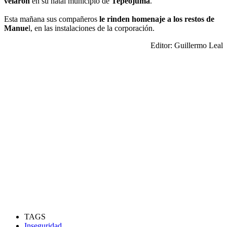
velaron
en su natal municipio de
Tepeojuma
.
Esta mañana sus compañeros
le rinden homenaje a los restos de
Manue
l, en las instalaciones de la corporación.
Editor: Guillermo Leal
TAGS
Inseguridad