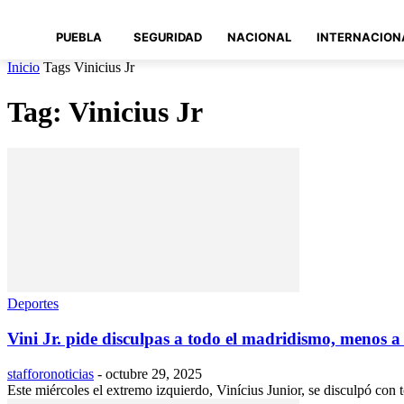
PUEBLA
SEGURIDAD
NACIONAL
INTERNACION
Inicio
Tags
Vinicius Jr
Tag: Vinicius Jr
Deportes
Vini Jr. pide disculpas a todo el madridismo, menos a 
stafforonoticias
-
octubre 29, 2025
Este miércoles el extremo izquierdo, Vinícius Junior, se disculpó con