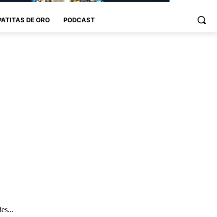
PATITAS DE ORO
PODCAST
es...