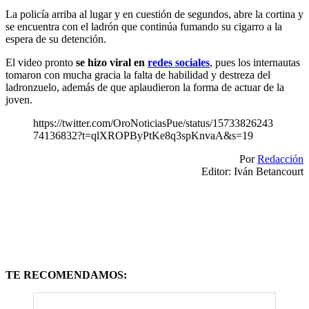
La policía arriba al lugar y en cuestión de segundos, abre la cortina y
se encuentra con el ladrón que continúa fumando su cigarro a la
espera de su detención.
El video pronto
se hizo viral en
redes sociales
, pues los internautas
tomaron con mucha gracia la falta de habilidad y destreza del
ladronzuelo, además de que aplaudieron la forma de actuar de la
joven.
https://twitter.com/OroNoticiasPue/status/15733826243
74136832?t=qlXROPByPtKe8q3spKnvaA&s=19
Por
Redacción
Editor: Iván Betancourt
TE RECOMENDAMOS: