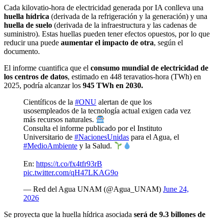
Cada kilovatio-hora de electricidad generada por IA conlleva una
huella hídrica
(derivada de la refrigeración y la generación) y una
huella de suelo
(derivada de la infraestructura y las cadenas de
suministro). Estas huellas pueden tener efectos opuestos, por lo que
reducir una puede
aumentar el impacto de otra
, según el
documento.
El informe cuantifica que el
consumo mundial de electricidad de
los centros de datos
, estimado en 448 teravatios-hora (TWh) en
2025, podría alcanzar los
945 TWh en 2030.
Científicos de la
#ONU
alertan de que los
usosempleados de la tecnología actual exigen cada vez
más recursos naturales.
Consulta el informe publicado por el Instituto
Universitario de
#NacionesUnidas
para el Agua, el
#MedioAmbiente
y la Salud.
En:
https://t.co/fx4tfr93rB
pic.twitter.com/qH47LKAG9o
— Red del Agua UNAM (@Agua_UNAM)
June 24,
2026
Se proyecta que la huella hídrica asociada
será de 9.3 billones de