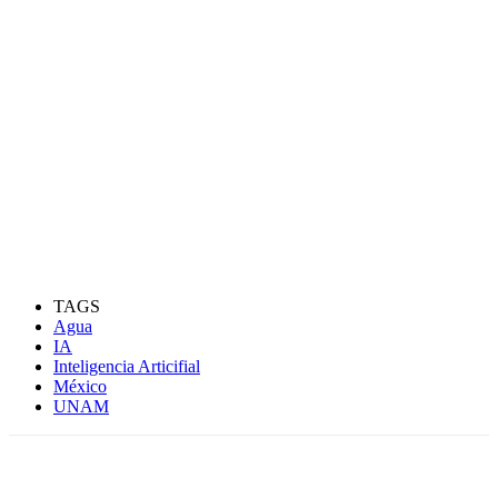
TAGS
Agua
IA
Inteligencia Articifial
México
UNAM