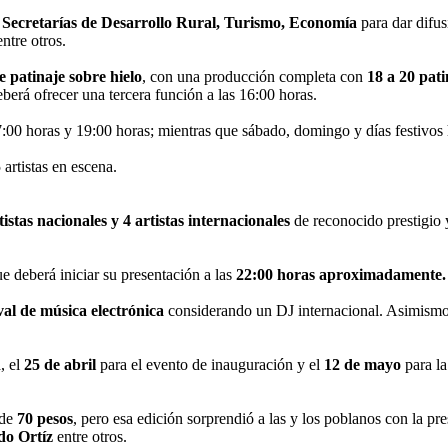
s
Secretarías de Desarrollo Rural, Turismo, Economía
para dar difu
entre otros.
 patinaje sobre hielo
, con una producción completa con
18 a 20 pat
berá ofrecer una tercera función a las 16:00 horas.
7:00 horas y 19:00 horas; mientras que sábado, domingo y días festivos 
artistas en escena.
istas nacionales y 4 artistas internacionales
de reconocido prestigio 
ue deberá iniciar su presentación a las
22:00 horas aproximadamente.
val de música electrónica
considerando un DJ internacional. Asimismo 
, el
25 de abril
para el evento de inauguración y el
12 de mayo
para la
 de
70 pesos
, pero esa edición sorprendió a las y los poblanos con la pr
do Ortíz
entre otros.