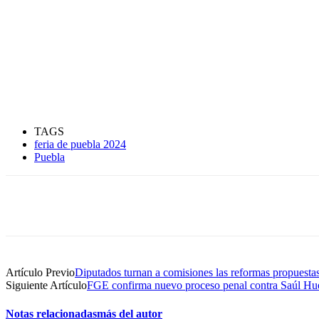
TAGS
feria de puebla 2024
Puebla
Compartir
Artículo Previo
Diputados turnan a comisiones las reformas propues
Siguiente Artículo
FGE confirma nuevo proceso penal contra Saúl Hue
Notas relacionadas
más del autor