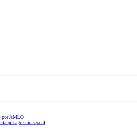
tas por AMLO
rta por agresión sexual