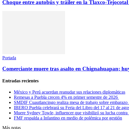
Choque entre autobús y tráiler en la Tlaxco-Tejocotal
Portada
Comerciante muere tras asalto en Chignahuapan; hu
Entradas recientes
México y Perú acuerdan reanudar sus relaciones diplomáticas
Remesas a Puebla crecen 4% en primer semestre de 2026
SMDIF Cuautlancingo realiza mesa de trabajo sobre embarazo 
IBERO Puebla celebrará su Feria del Libro del 17 al 21 de ago
Muere Sydney Towle, influencer que visibilizó su lucha contra 
FMF respalda a Infantino en medio de polémica por gestión
Más notas