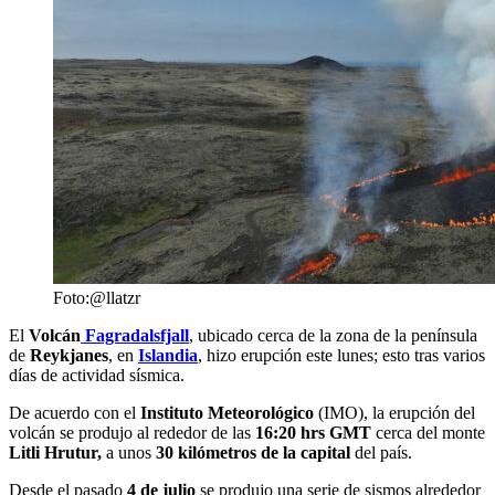
Foto:@llatzr
El
Volcán
Fagradalsfjall
, ubicado cerca de la zona de la península
de
Reykjanes
, en
Islandia
, hizo erupción este lunes; esto tras varios
días de actividad sísmica.
De acuerdo con el
Instituto Meteorológico
(IMO), la erupción del
volcán se produjo al rededor de las
16:20 hrs GMT
cerca del monte
Litli Hrutur,
a unos
30 kilómetros de la capital
del país.
Desde el pasado
4 de julio
se produjo una serie de sismos alrededor