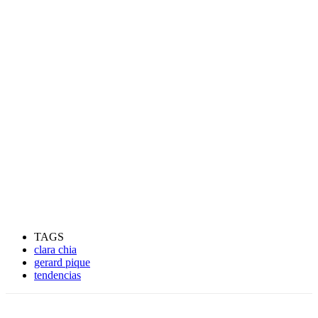
TAGS
clara chia
gerard pique
tendencias