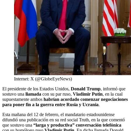
Internet: X (@GlobeEyeNews)
El presidente de los Estados Unidos,
Donald Trump
, informó que
sostuvo una
llamada
con su par ruso,
Vladimir Putin
, en la cual
supuestamente ambos
habrían acordado comenzar negociaciones
para poner fin a la guerra entre Rusia y Ucrania
.
Esta mañana del 12 de febrero, el mandatario estadounidense
difundió una publicación en su red social Truth, en la que comentó
que sostuvo una
“larga y productiva” conversación telefónica
con su homólogo ruso
Vladimir Putin
. En dicha llamada Donald