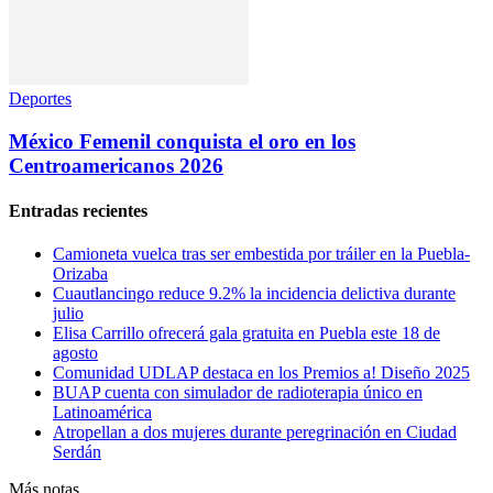
Deportes
México Femenil conquista el oro en los
Centroamericanos 2026
Entradas recientes
Camioneta vuelca tras ser embestida por tráiler en la Puebla-
Orizaba
Cuautlancingo reduce 9.2% la incidencia delictiva durante
julio
Elisa Carrillo ofrecerá gala gratuita en Puebla este 18 de
agosto
Comunidad UDLAP destaca en los Premios a! Diseño 2025
BUAP cuenta con simulador de radioterapia único en
Latinoamérica
Atropellan a dos mujeres durante peregrinación en Ciudad
Serdán
Más notas