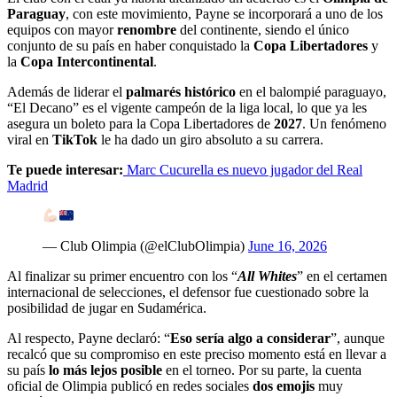
Paraguay
, con este movimiento, Payne se incorporará a uno de los
equipos con mayor
renombre
del continente, siendo el único
conjunto de su país en haber conquistado la
Copa Libertadores
y
la
Copa Intercontinental
.
Además de liderar el
palmarés histórico
en el balompié paraguayo,
“El Decano” es el vigente campeón de la liga local, lo que ya les
asegura un boleto para la Copa Libertadores de
2027
. Un fenómeno
viral en
TikTok
le ha dado un giro absoluto a su carrera.
Te puede interesar:
Marc Cucurella es nuevo jugador del Real
Madrid
— Club Olimpia (@elClubOlimpia)
June 16, 2026
Al finalizar su primer encuentro con los “
All Whites
” en el certamen
internacional de selecciones, el defensor fue cuestionado sobre la
posibilidad de jugar en Sudamérica.
Al respecto, Payne declaró: “
Eso sería algo a considerar
”, aunque
recalcó que su compromiso en este preciso momento está en llevar a
su país
lo más lejos posible
en el torneo. Por su parte, la cuenta
oficial de Olimpia publicó en redes sociales
dos emojis
muy