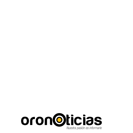
C
Escuchanos en viv
domingo, agosto 9, 2026
17.3
Puebla City