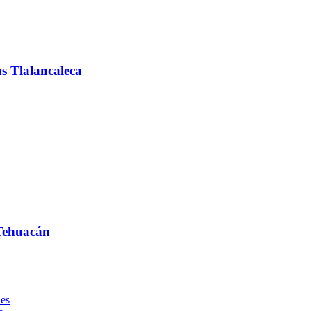
s Tlalancaleca
 Tehuacán
les