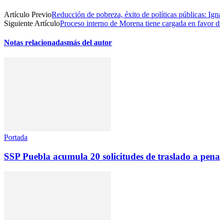
Artículo Previo
Reducción de pobreza, éxito de políticas públicas: Ign
Siguiente Artículo
Proceso interno de Morena tiene cargada en favor
Notas relacionadas
más del autor
Portada
SSP Puebla acumula 20 solicitudes de traslado a penal