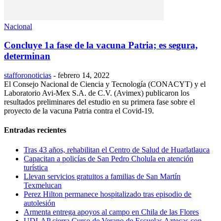
Nacional
Concluye 1a fase de la vacuna Patria; es segura,
determinan
stafforonoticias
-
febrero 14, 2022
El Consejo Nacional de Ciencia y Tecnología (CONACYT) y el
Laboratorio Avi-Mex S.A. de C.V. (Avimex) publicaron los
resultados preliminares del estudio en su primera fase sobre el
proyecto de la vacuna Patria contra el Covid-19.
Entradas recientes
Tras 43 años, rehabilitan el Centro de Salud de Huatlatlauca
Capacitan a policías de San Pedro Cholula en atención
turística
Llevan servicios gratuitos a familias de San Martín
Texmelucan
Perez Hilton permanece hospitalizado tras episodio de
autolesión
Armenta entrega apoyos al campo en Chila de las Flores
UDLAP cierra Curso de Verano de Escuelas Aztecas con