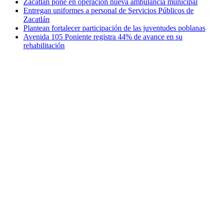
Zacatlán pone en operación nueva ambulancia municipal
Entregan uniformes a personal de Servicios Públicos de
Zacatlán
Plantean fortalecer participación de las juventudes poblanas
Avenida 105 Poniente registra 44% de avance en su
rehabilitación