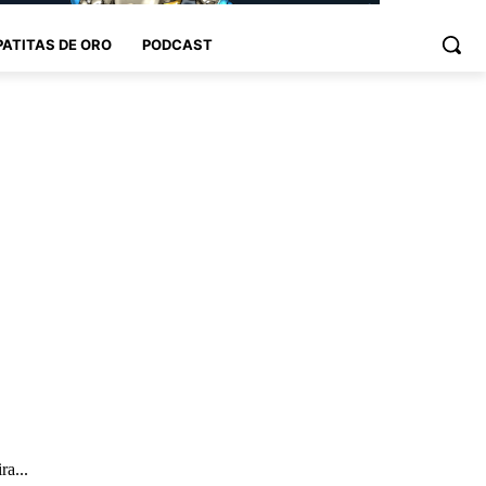
PATITAS DE ORO
PODCAST
ra...