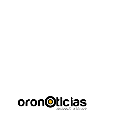
C
Escuchanos en viv
viernes, agosto 7, 2026
14.5
Puebla City