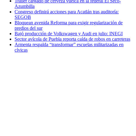
Tráiler cargado de cerveza vuelca en la federal El Seco-
Azumbilla
Congreso definirá acciones para Acatlán tras auditoría:
SEGOB
Bloquean avenida Reforma para exigir regularización de
predios del sur
Bajó producción de Volkswagen y Audi en julio: INEGI
Sector avícola de Puebla reporta caída de robos en carreteras
Armenta respalda “transformar” escuelas militarizadas en
cívicas