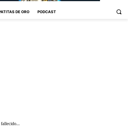
PATITAS DE ORO
PODCAST
allecido...