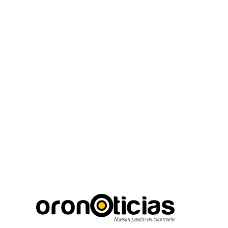
C
Escuchanos en v
miércoles, agosto 5, 2026
23.4
Puebla City