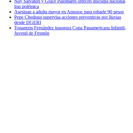
Nay Salvatori y Grace Palomares ofrecen disculpa nacional
tras polémica
Asesinan a adulta mayor en Amozoc para robarle 90 pesos
Pepe Chedraui supervisa acciones preventivas por lluvias
desde DGERI
Tonantzin Fernández inaugura Copa Panamericana Infantil-
Juvenil de Frontón