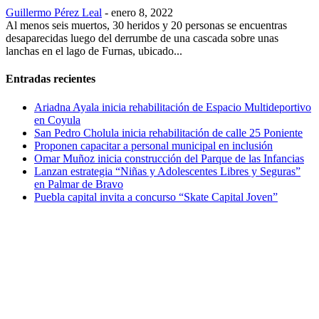
Guillermo Pérez Leal
-
enero 8, 2022
Al menos seis muertos, 30 heridos y 20 personas se encuentras
desaparecidas luego del derrumbe de una cascada sobre unas
lanchas en el lago de Furnas, ubicado...
Entradas recientes
Ariadna Ayala inicia rehabilitación de Espacio Multideportivo
en Coyula
San Pedro Cholula inicia rehabilitación de calle 25 Poniente
Proponen capacitar a personal municipal en inclusión
Omar Muñoz inicia construcción del Parque de las Infancias
Lanzan estrategia “Niñas y Adolescentes Libres y Seguras”
en Palmar de Bravo
Puebla capital invita a concurso “Skate Capital Joven”