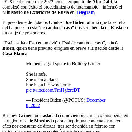
“El 8 de diciembre de 2022, en el aeropuerto de
Abu Dabi
, se
completó con éxito el procedimiento de intercambio”, informó el
Ministerio de Exteriores de Rusia
en
Telegram
.
El presidente de Estados Unidos,
Joe Biden
, afirmó que la estrella
del baloncesto está “de camino a casa” tras ser liberada en
Rusia
en
un canje de prisioneros.
“Está a salvo. Está en un avión. Está de camino a casa”, tuiteó
Biden
, quien tiene previsto dirigirse en breve a la nación desde la
Casa Blanca
.
Moments ago I spoke to Brittney Griner.
She is safe.
She is on a plane.
She is on her way home.
pic.twitter.com/FmHgfzrcDT
— President Biden (@POTUS)
December
8, 2022
Brittn
e
y
Griner
fue trasladada en noviembre a una colonia penal en
la región rusa de
Mordovia
para cumplir una condena de nueve
años por consumo de drogas, tras ser detenida en febrero con
cartuchos de vapeo que contenían aceite de cannabis.