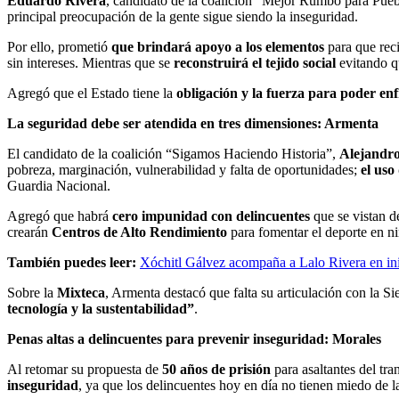
Eduardo Rivera
, candidato de la coalición “Mejor Rumbo para Puebl
principal preocupación de la gente sigue siendo la inseguridad.
Por ello, prometió
que brindará apoyo a los elementos
para que rec
sin intereses. Mientras que se
reconstruirá el tejido social
evitando qu
Agregó que el Estado tiene la
obligación y la fuerza para poder enf
La seguridad debe ser atendida en tres dimensiones: Armenta
El candidato de la coalición “Sigamos Haciendo Historia”,
Alejandr
pobreza, marginación, vulnerabilidad y falta de oportunidades;
el uso
Guardia Nacional.
Agregó que habrá
cero impunidad con delincuentes
que se vistan d
crearán
Centros de Alto Rendimiento
para fomentar el deporte en ni
También puedes leer:
Xóchitl Gálvez acompaña a Lalo Rivera en in
Sobre la
Mixteca
, Armenta destacó que falta su articulación con la S
tecnología y la sustentabilidad”
.
Penas altas a delincuentes para prevenir inseguridad: Morales
Al retomar su propuesta de
50 años de prisión
para asaltantes del tr
inseguridad
, ya que los delincuentes hoy en día no tienen miedo de l