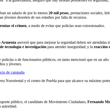
a” a la gubernatura, aseguró que hay deudas pendientes en seguridad, p
iban un salario de por lo menos
20 mil pesos
, prestaciones sociales, Inf
e jóvenes deserten de sus estudios por falta de recursos.
rentar el crimen
, a modo de evitar que policías sean extorsionados.
o Armenta
aseveró que para mejorar la seguridad deben ser atendidas t
 de tecnología e investigación
para atender inseguridad; y la
reacción e
e policías o de funcionarios públicos, en tanto mencionó que en un año s
ños y jóvenes.
icio de campaña
ierra Nororiental y el centro de Puebla para que alcance su máximo pot
ansporte público, el candidato de Movimiento Ciudadano,
Fernando Mo
a autoridad.