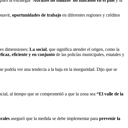
ues la estrategia
‘Abrazos no balazos’ no funcionó en el país
y la
onavit,
oportunidades de trabajo
en diferentes regiones y créditos
res dimensiones:
La social
, que significa atender el origen, como la
ficaz, eficiente y en conjunto
de las policías municipales, estatales y
e podría ver una tendecia a la baja en la inseguridad. Dijo que se
encial, al tiempo que se comprometió a que la zona sea
“El valle de la
rales
aseguró que la medida se debe implementar para
prevenir la