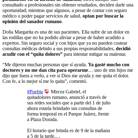
consultado a profesionales sin obtener resultados, deciden darle una
oportunidad; mientras que algunos, a pesar de contar con seguro
médico o poder pagar servicios de salud,
optan por buscar la
opinión del sanador rumano
.
Doña Margarita es una de sus pacientes. Ella sufre de un dolor en
las rodillas que no ha podido aliviar a pesar de haber acudido a
expertos. Sin seguro social y con hijos que ya no pueden costear
consultas médicas debido a sus propias responsabilidades,
decidió
acudir con el “quita dolores”
para intentar mitigar su malestar.
“Me dijeron muchas personas que sí ayuda.
Ya gasté mucho con
doctores y no me dan cita para operarme
… uno de mis hijos me
dijo que fuera a verlo, a ver si Dios me ayuda y me quita el dolor.
Con fe, a lo mejor sí me lo quita”, comentó.
#Puebla
Mircea Gabriel, el
quitadolores rumano, anunció a través de
sus redes sociales que a partir del 1 de julio
ahora estaría brindado sus consultas de
forma temporal en el Parque Juárez, frente
a Plaza Dorada.
El horario que brinda es de 9 de la mañana
a 5 de la tarde,…