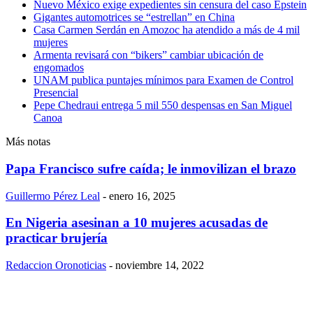
Nuevo México exige expedientes sin censura del caso Epstein
Gigantes automotrices se “estrellan” en China
Casa Carmen Serdán en Amozoc ha atendido a más de 4 mil
mujeres
Armenta revisará con “bikers” cambiar ubicación de
engomados
UNAM publica puntajes mínimos para Examen de Control
Presencial
Pepe Chedraui entrega 5 mil 550 despensas en San Miguel
Canoa
Más notas
Papa Francisco sufre caída; le inmovilizan el brazo
Guillermo Pérez Leal
-
enero 16, 2025
En Nigeria asesinan a 10 mujeres acusadas de
practicar brujería
Redaccion Oronoticias
-
noviembre 14, 2022