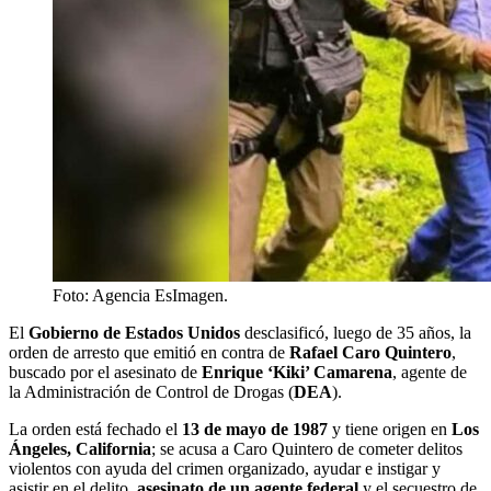
Foto: Agencia EsImagen.
El
Gobierno de Estados Unidos
desclasificó, luego de 35 años, la
orden de arresto que emitió en contra de
Rafael Caro Quintero
,
buscado por el asesinato de
Enrique ‘Kiki’ Camarena
, agente de
la Administración de Control de Drogas (
DEA
).
La orden está fechado el
13 de mayo de 1987
y tiene origen en
Los
Ángeles, California
; se acusa a Caro Quintero de cometer delitos
violentos con ayuda del crimen organizado, ayudar e instigar y
asistir en el delito,
asesinato de un agente federal
y el secuestro de