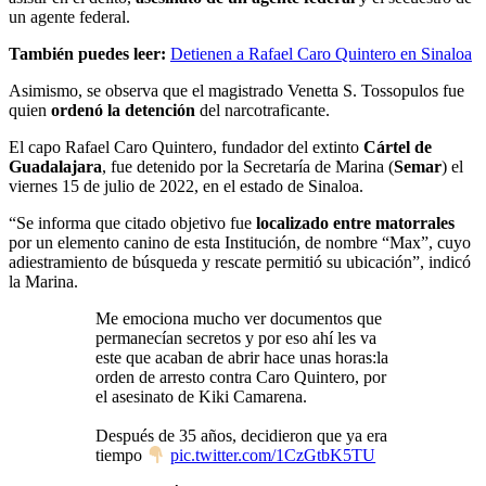
un agente federal.
También puedes leer:
Detienen a Rafael Caro Quintero en Sinaloa
Asimismo, se observa que el magistrado Venetta S. Tossopulos fue
quien
ordenó la detención
del narcotraficante.
El capo Rafael Caro Quintero, fundador del extinto
Cártel de
Guadalajara
, fue detenido por la Secretaría de Marina (
Semar
) el
viernes 15 de julio de 2022, en el estado de Sinaloa.
“Se informa que citado objetivo fue
localizado entre matorrales
por un elemento canino de esta Institución, de nombre “Max”, cuyo
adiestramiento de búsqueda y rescate permitió su ubicación”, indicó
la Marina.
Me emociona mucho ver documentos que
permanecían secretos y por eso ahí les va
este que acaban de abrir hace unas horas:la
orden de arresto contra Caro Quintero, por
el asesinato de Kiki Camarena.
Después de 35 años, decidieron que ya era
tiempo
pic.twitter.com/1CzGtbK5TU