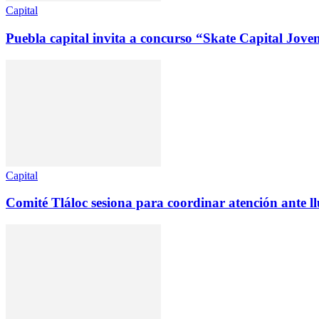
Capital
Puebla capital invita a concurso “Skate Capital Jove
Capital
Comité Tláloc sesiona para coordinar atención ante l