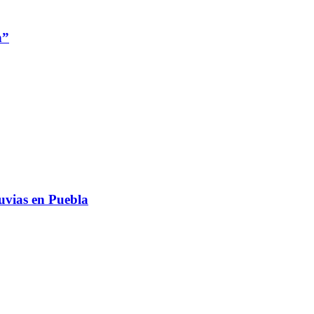
n”
luvias en Puebla