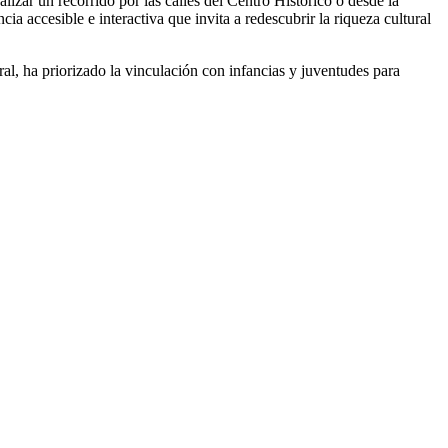
ealizar un recorrido por las calles del Centro Histórico o desde la
ia accesible e interactiva que invita a redescubrir la riqueza cultural
ral, ha priorizado la vinculación con infancias y juventudes para