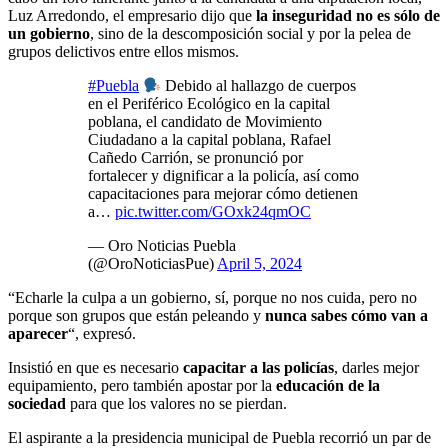
Luz Arredondo, el empresario dijo que
la inseguridad no es sólo de
un gobierno
, sino de la descomposición social y por la pelea de
grupos delictivos entre ellos mismos.
#Puebla
Debido al hallazgo de cuerpos
en el Periférico Ecológico en la capital
poblana, el candidato de Movimiento
Ciudadano a la capital poblana, Rafael
Cañedo Carrión, se pronunció por
fortalecer y dignificar a la policía, así como
capacitaciones para mejorar cómo detienen
a…
pic.twitter.com/GOxk24qmOC
— Oro Noticias Puebla
(@OroNoticiasPue)
April 5, 2024
“Echarle la culpa a un gobierno, sí, porque no nos cuida, pero no
porque son grupos que están peleando y
nunca sabes cómo van a
aparecer
“, expresó.
Insistió en que es necesario
capacitar a las policías
, darles mejor
equipamiento, pero también apostar por la
educación de la
sociedad
para que los valores no se pierdan.
El aspirante a la presidencia municipal de Puebla recorrió un par de