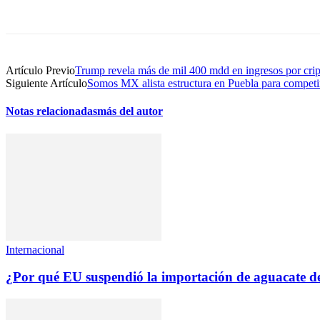
Compartir
Artículo Previo
Trump revela más de mil 400 mdd en ingresos por cr
Siguiente Artículo
Somos MX alista estructura en Puebla para competi
Notas relacionadas
más del autor
Internacional
¿Por qué EU suspendió la importación de aguacate 