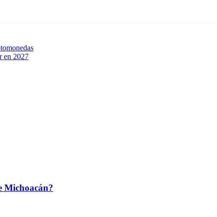
iptomonedas
r en 2027
de Michoacán?