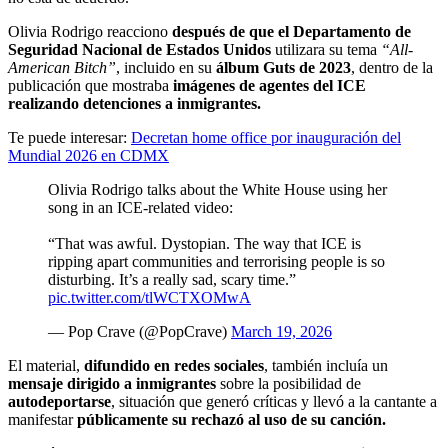
Olivia Rodrigo reacciono
después de que el Departamento de
Seguridad Nacional de Estados Unidos
utilizara su tema
“All-
American Bitch”
, incluido en su
álbum Guts de 2023
, dentro de la
publicación que mostraba
imágenes de agentes del ICE
realizando detenciones a inmigrantes.
Te puede interesar:
Decretan home office por inauguración del
Mundial 2026 en CDMX
Olivia Rodrigo talks about the White House using her
song in an ICE-related video:
“That was awful. Dystopian. The way that ICE is
ripping apart communities and terrorising people is so
disturbing. It’s a really sad, scary time.”
pic.twitter.com/tlWCTXOMwA
— Pop Crave (@PopCrave)
March 19, 2026
El material,
difundido en redes sociales
, también incluía un
mensaje dirigido a inmigrantes
sobre la posibilidad de
autodeportarse
, situación que generó críticas y llevó a la cantante a
manifestar
públicamente su rechazó al uso de su canción.