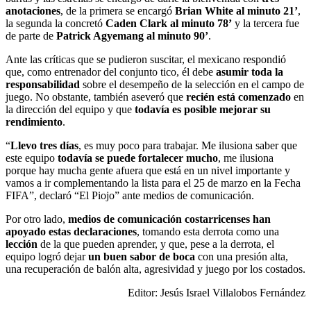
anotaciones
, de la primera se encargó
Brian White al minuto 21’
,
la segunda la concretó
Caden Clark al minuto 78’
y la tercera fue
de parte de
Patrick Agyemang al minuto 90’
.
Ante las críticas que se pudieron suscitar, el mexicano respondió
que, como entrenador del conjunto tico, él debe
asumir toda la
responsabilidad
sobre el desempeño de la selección en el campo de
juego. No obstante, también aseveró que
recién está comenzado
en
la dirección del equipo y que
todavía es posible mejorar su
rendimiento
.
“
Llevo tres días
, es muy poco para trabajar. Me ilusiona saber que
este equipo
todavía se puede fortalecer mucho
, me ilusiona
porque hay mucha gente afuera que está en un nivel importante y
vamos a ir complementando la lista para el 25 de marzo en la Fecha
FIFA”, declaró “El Piojo” ante medios de comunicación.
Por otro lado,
medios de comunicación costarricenses han
apoyado estas declaraciones
, tomando esta derrota como una
lección
de la que pueden aprender, y que, pese a la derrota, el
equipo logró dejar
un buen sabor de boca
con una presión alta,
una recuperación de balón alta, agresividad y juego por los costados.
Editor: Jesús Israel Villalobos Fernández