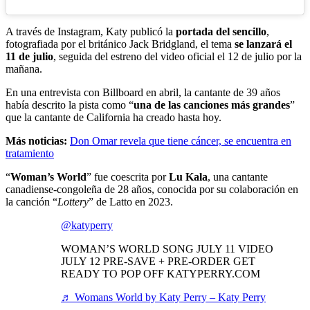
A través de Instagram, Katy publicó la
portada del sencillo
,
fotografiada por el británico Jack Bridgland, el tema
se lanzará el
11 de julio
, seguida del estreno del video oficial el 12 de julio por la
mañana.
En una entrevista con Billboard en abril, la cantante de 39 años
había descrito la pista como “
una de las canciones más grandes
”
que la cantante de California ha creado hasta hoy.
Más noticias:
Don Omar revela que tiene cáncer, se encuentra en
tratamiento
“
Woman’s World
” fue coescrita por
Lu Kala
, una cantante
canadiense-congoleña de 28 años, conocida por su colaboración en
la canción “
Lottery
” de Latto en 2023.
@katyperry
WOMAN’S WORLD SONG JULY 11 VIDEO
JULY 12 PRE-SAVE + PRE-ORDER GET
READY TO POP OFF KATYPERRY.COM
♬ Womans World by Katy Perry – Katy Perry