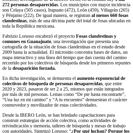
272 personas desaparecidas
. Los municipios con mayor incidencia
son Celaya (505 casos), Irapuato (472), León (459), Villagrán (265)
y Pénjamo (222). De igual manera, se registran
al menos 660 fosas
clandestinas
, más de una décima parte del total de fosas ubicadas en
toda la República mexicana.
Fabrizio Lorusso encabezó el proyecto
Fosas clandestinas y
comunes en Guanajuato
, una investigación que presenta una
cartografía de la situación de fosas clandestinas en el estado desde
2009 hasta la actualidad. El micrositio concentra bases de datos, un
mapa interactivo y una línea del tiempo que dan cuenta del camino
recorrido por los colectivos de búsqueda desde los primeros repuntes
de la
desaparición forzada.
En dicha investigación, se demuestra el
aumento exponencial de
colectivos de búsqueda de personas desaparecidas
, que entre
2020 y 2023, pasaron de ser 2 a 25, mismos que están integrados
por más de mil personas. Lemas como “De pie hasta encontrarte”,
“Una luz en mi camino” y “A tu encuentro” demuestran el carácter
conmovedor y movilizador de estas colectividades.
Desde la IBERO León, se han brindado capacitaciones para
construir estrategias de acción colectiva, como actividades de
reivindicación y memoria, talleres de búsqueda y mesas de trabajo
con autoridades. Sintetizó Lorusso: “
¿Por qué luchan? Porque los