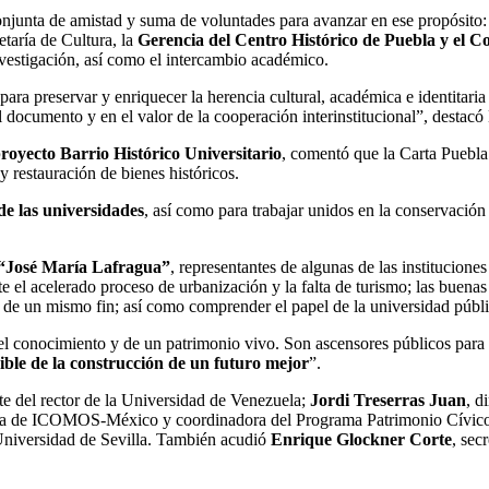
njunta de amistad y suma de voluntades para avanzar en ese propósito:
etaría de Cultura, la
Gerencia del Centro Histórico de Puebla y el 
nvestigación, así como el intercambio académico.
ara preservar y enriquecer la herencia cultural, académica e identitari
 documento y en el valor de la cooperación interinstitucional”, destacó
royecto Barrio Histórico Universitario
, comentó que la Carta Puebla 
y restauración de bienes históricos.
de las universidades
, así como para trabajar unidos en la conservación
a “José María Lafragua”
, representantes de algunas de las institucione
e el acelerado proceso de urbanización y la falta de turismo; las buenas 
ón de un mismo fin; así como comprender el papel de la universidad públi
l conocimiento y de un patrimonio vivo. Son ascensores públicos para ca
dible de la construcción de un futuro mejor
”.
te del rector de la Universidad de Venezuela;
Jordi Treserras Juan
, d
a de ICOMOS-México y coordinadora del Programa Patrimonio Cívico
Universidad de Sevilla. También acudió
Enrique Glockner Corte
, sec