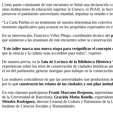
Como punto culminante de este encuentro se firmó una declaración co
otras instituciones de educación superior, la Unesco, el INAH, la Secr
preservar el patrimonio universitario mundial, impulsar su estudio e i
“La Carta Puebla es un testimonio de nuestra determinación colectiva p
momento significativo para avanzar en los propósitos expresados en el
En su intervención, Francisco Vélez Pliego, coordinador técnico del
p
que asistieron a las reuniones de este encuentro sobre la conservación 
“
Este taller marca una nueva etapa para resignificar el concepto 
que la ciencia y la cultura sean accesibles para todos”, expresó.
De manera previa, en la
Sala de Lectura de la Biblioteca Históric
experiencias sobre los retos de conservación de ciudades históricas ant
el rol del patrimonio; generar sinergias para trabajar en la consecuci
Los oradores coincidieron en que las universidades son productoras de
por lo qu
e construyen los relatos de las ciudades y son pilar inelu
En esta clausura participaron
Frank Marcano Requena,
representan
de la Universidad de Barcelona;
Graciela Motta Botello,
expresident
Méndez Rodríguez,
director General de Cultura y Patrimonio de la 
Instituto de Ciencias Sociales y Humanidades.