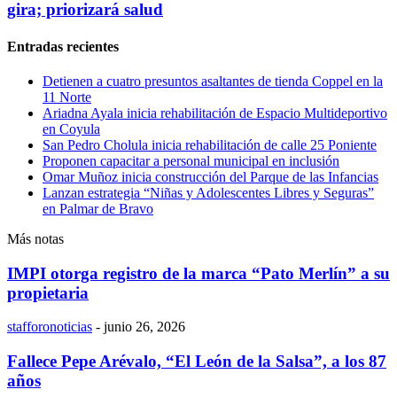
gira; priorizará salud
Entradas recientes
Detienen a cuatro presuntos asaltantes de tienda Coppel en la
11 Norte
Ariadna Ayala inicia rehabilitación de Espacio Multideportivo
en Coyula
San Pedro Cholula inicia rehabilitación de calle 25 Poniente
Proponen capacitar a personal municipal en inclusión
Omar Muñoz inicia construcción del Parque de las Infancias
Lanzan estrategia “Niñas y Adolescentes Libres y Seguras”
en Palmar de Bravo
Más notas
IMPI otorga registro de la marca “Pato Merlín” a su
propietaria
stafforonoticias
-
junio 26, 2026
Fallece Pepe Arévalo, “El León de la Salsa”, a los 87
años