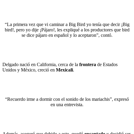
“La primera vez que vi caminar a Big Bird yo tenía que decir ¡Big
bird!, pero yo dije ¡Pájaro!, les expliqué a los productores que bird
se dice pájaro en español y lo aceptaron”, contó.
Delgado nació en California, cerca de la
frontera
de Estados
Unidos y México, creció en
Mexicali
.
“Recuerdo irme a dormir con el sonido de los mariachis”, expresó
en una entrevista.
Además, aseguró que debido a esto, quedó
encantado
y decidió ser