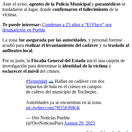
Ante el aviso,
agentes de la Policía Municipal
y
paramédicos
se
trasladaron al lugar, donde
confirmaron el fallecimiento
de la
víctima.
Te puede interesar:
Condenan a 25 años a “El Flaco” por
desaparición en Puebla
La zona f
ue asegurada por las autoridades
, y personal forense
acudió para
realizar el levantamiento del cadáver
y su
traslado al
anfiteatro local
.
Por su parte, la
Fiscalía General del Estado
inició una carpeta de
investigación para determinar la
identidad de la víctima
y
esclarecer el móvil
del crimen.
#Seguridad
Hallan un cadáver con dos
impactos de bala en el cráneo en campos
de cultivo del municipio de Tochtepec.
Autoridades ya se encuentran en la zona.
pic.twitter.com/7B55E99K4i
— Oro Noticias Puebla
(@OroNoticiasPue)
August 29, 2025