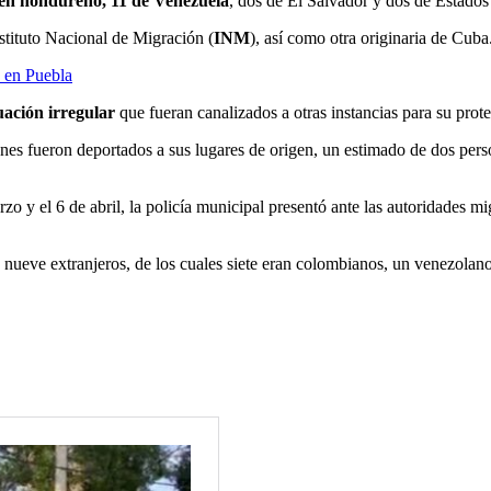
gen hondureño, 11 de Venezuela
, dos de El Salvador y dos de Estado
stituto Nacional de Migración (
INM
), así como otra originaria de Cuba
 en Puebla
uación irregular
que fueran canalizados a otras instancias para su prot
enes fueron deportados a sus lugares de origen, un estimado de dos pers
o y el 6 de abril, la policía municipal presentó ante las autoridades mi
a nueve extranjeros, de los cuales siete eran colombianos, un venezola