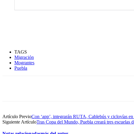
TAGS
Migración
Mograntes
Puebla
Compartir
Artículo Previo
Con ‘app’, integrarán RUTA, Cablebús y ciclovías en
Siguiente Artículo
Tras Copa del Mundo, Puebla creará tres escuelas de
Notas relacionadas
más del autor