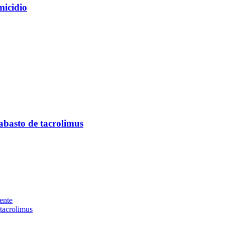
micidio
abasto de tacrolimus
ente
 tacrolimus