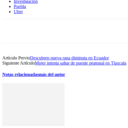
Investigación
Puebla
Uber
Compartir
Artículo Previo
Descubren nueva rana diminuta en Ecuador
Siguiente Artículo
Mujer intenta saltar de puente peatonal en Tlaxcala
Notas relacionadas
más del autor