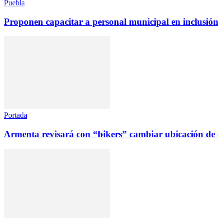
Puebla
Proponen capacitar a personal municipal en inclusió
Portada
Armenta revisará con “bikers” cambiar ubicación d