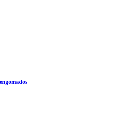
n
e engomados