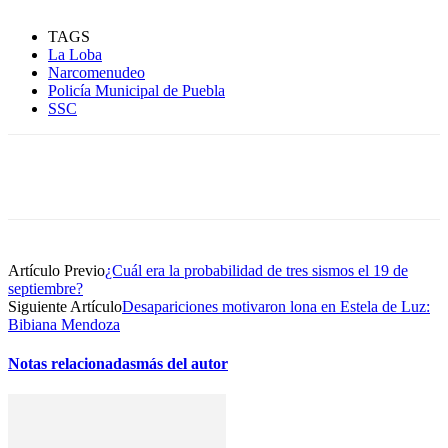
TAGS
La Loba
Narcomenudeo
Policía Municipal de Puebla
SSC
Artículo Previo
¿Cuál era la probabilidad de tres sismos el 19 de
septiembre?
Siguiente Artículo
Desapariciones motivaron lona en Estela de Luz:
Bibiana Mendoza
Notas relacionadas
más del autor