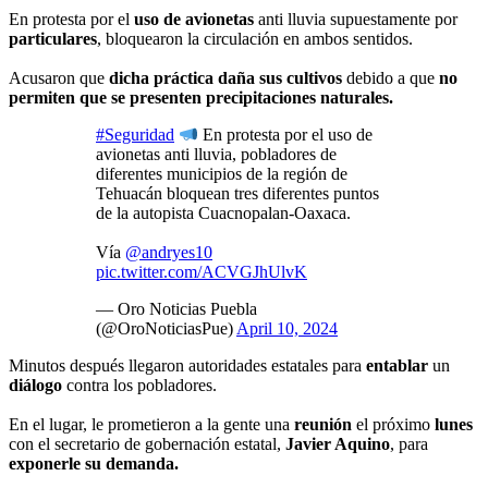
En protesta por el
uso de avionetas
anti lluvia supuestamente por
particulares
, bloquearon la circulación en ambos sentidos.
Acusaron que
dicha práctica daña sus cultivos
debido a que
no
permiten que se presenten precipitaciones naturales.
#Seguridad
En protesta por el uso de
avionetas anti lluvia, pobladores de
diferentes municipios de la región de
Tehuacán bloquean tres diferentes puntos
de la autopista Cuacnopalan-Oaxaca.
Vía
@andryes10
pic.twitter.com/ACVGJhUlvK
— Oro Noticias Puebla
(@OroNoticiasPue)
April 10, 2024
Minutos después llegaron autoridades estatales para
entablar
un
diálogo
contra los pobladores.
En el lugar, le prometieron a la gente una
reunión
el próximo
lunes
con el secretario de gobernación estatal,
Javier Aquino
, para
exponerle su demanda.