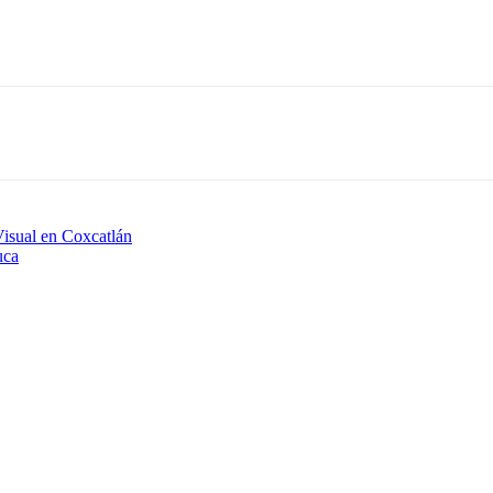
Visual en Coxcatlán
uca