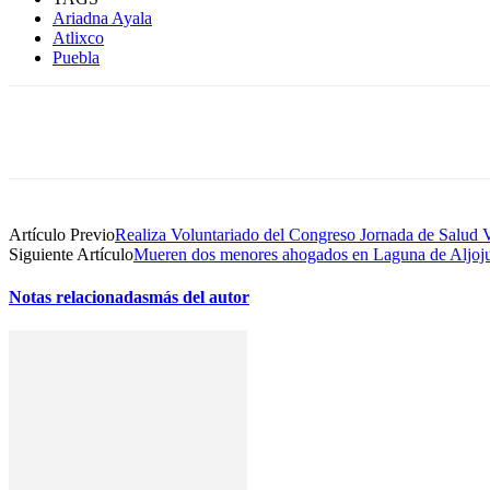
Ariadna Ayala
Atlixco
Puebla
Compartir
Artículo Previo
Realiza Voluntariado del Congreso Jornada de Salud 
Siguiente Artículo
Mueren dos menores ahogados en Laguna de Aljoj
Notas relacionadas
más del autor