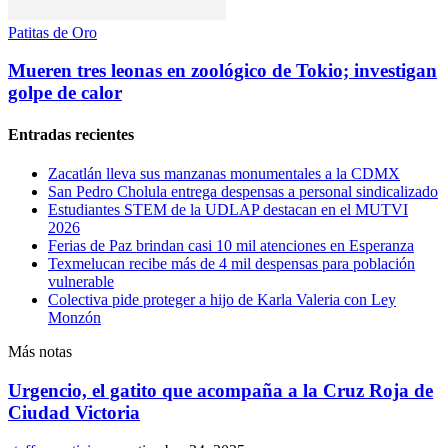
Patitas de Oro
Mueren tres leonas en zoológico de Tokio; investigan
golpe de calor
Entradas recientes
Zacatlán lleva sus manzanas monumentales a la CDMX
San Pedro Cholula entrega despensas a personal sindicalizado
Estudiantes STEM de la UDLAP destacan en el MUTVI
2026
Ferias de Paz brindan casi 10 mil atenciones en Esperanza
Texmelucan recibe más de 4 mil despensas para población
vulnerable
Colectiva pide proteger a hijo de Karla Valeria con Ley
Monzón
Más notas
Urgencio, el gatito que acompaña a la Cruz Roja de
Ciudad Victoria