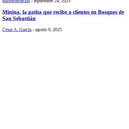
stafforonoticias
-
septiembre 24, 2025
Minina, la gatita que recibe a clientes en Bosques de
San Sebastián
César A. García
-
agosto 9, 2025