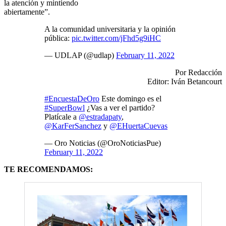
la atención y mintiendo
abiertamente”.
A la comunidad universitaria y la opinión
pública:
pic.twitter.com/jFhd5g9iHC
— UDLAP (@udlap)
February 11, 2022
Por Redacción
Editor: Iván Betancourt
#EncuestaDeOro
Este domingo es el
#SuperBowl
¿Vas a ver el partido?
Platícale a
@estradapaty
,
@KarFerSanchez
y
@EHuertaCuevas
— Oro Noticias (@OroNoticiasPue)
February 11, 2022
TE RECOMENDAMOS: