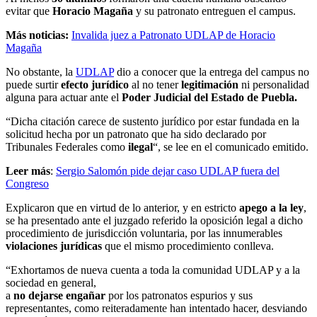
evitar que
Horacio Magaña
y su patronato entreguen el campus.
Más noticias:
Invalida juez a Patronato UDLAP de Horacio
Magaña
No obstante, la
UDLAP
dio a conocer que la entrega del campus no
puede surtir
efecto jurídico
al no tener
legitimación
ni personalidad
alguna para actuar ante el
Poder Judicial del Estado de Puebla.
“Dicha citación carece de sustento jurídico por estar fundada en la
solicitud hecha por un patronato que ha sido declarado por
Tribunales Federales como
ilegal
“, se lee en el comunicado emitido.
Leer más
:
Sergio Salomón pide dejar caso UDLAP fuera del
Congreso
Explicaron que en virtud de lo anterior, y en estricto
apego a la ley
,
se ha presentado ante el juzgado referido la oposición legal a dicho
procedimiento de jurisdicción voluntaria, por las innumerables
violaciones jurídicas
que el mismo procedimiento conlleva.
“Exhortamos de nueva cuenta a toda la comunidad UDLAP y a la
sociedad en general,
a
no dejarse engañar
por los patronatos espurios y sus
representantes, como reiteradamente han intentado hacer, desviando