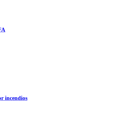
IFA
or incendios