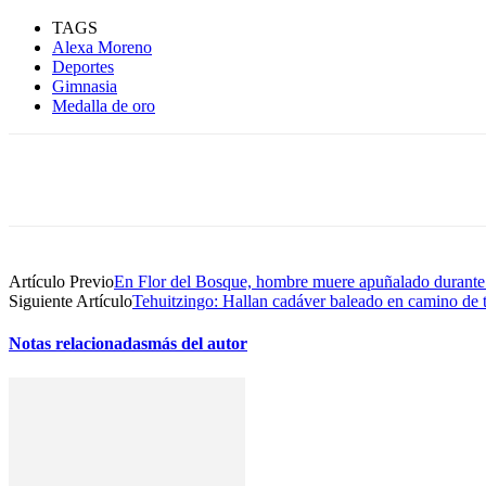
TAGS
Alexa Moreno
Deportes
Gimnasia
Medalla de oro
Compartir
Artículo Previo
En Flor del Bosque, hombre muere apuñalado durante
Siguiente Artículo
Tehuitzingo: Hallan cadáver baleado en camino de t
Notas relacionadas
más del autor