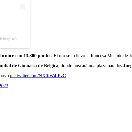
iciaspue)
l
bronce con 13.300 puntos.
El oro se lo llevó la francesa Melanie de J
dial de Gimnasia de Bélgica
, donde buscará una plaza para los
Jueg
apoyo
pic.twitter.com/NX0IW4fPvC
2023