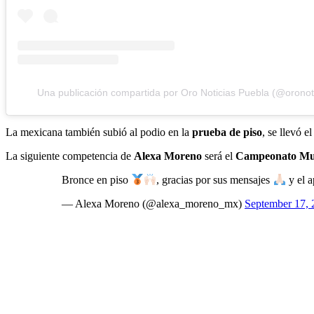
Una publicación compartida por Oro Noticias Puebla (@oronot
La mexicana también subió al podio en la
prueba de piso
, se llevó e
La siguiente competencia de
Alexa Moreno
será el
Campeonato Mun
Bronce en piso
, gracias por sus mensajes
y el 
— Alexa Moreno (@alexa_moreno_mx)
September 17, 