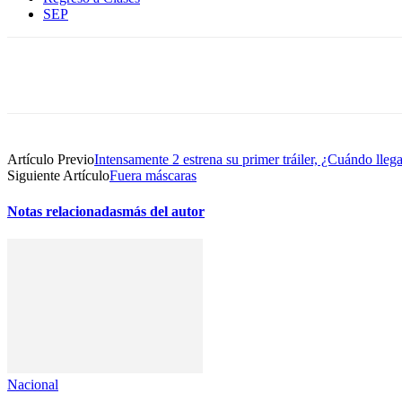
SEP
Compartir
Artículo Previo
Intensamente 2 estrena su primer tráiler, ¿Cuándo llega
Siguiente Artículo
Fuera máscaras
Notas relacionadas
más del autor
Nacional