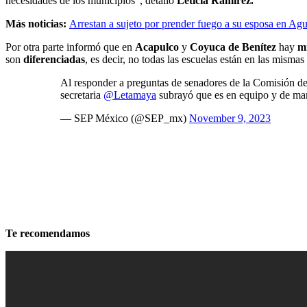
necesidades de los municipios”, detalló
Leticia Ramírez.
Más noticias:
Arrestan a sujeto por prender fuego a su esposa en Agu
Por otra parte informó que en
Acapulco
y
Coyuca de Benítez
hay
mi
son
diferenciadas
, es decir, no todas las escuelas están en las mismas
Al responder a preguntas de senadores de la Comisión d
secretaria
@Letamaya
subrayó que es en equipo y de ma
— SEP México (@SEP_mx)
November 9, 2023
Te recomendamos