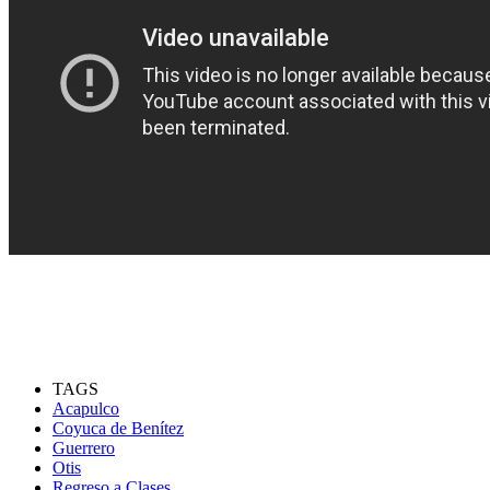
TAGS
Acapulco
Coyuca de Benítez
Guerrero
Otis
Regreso a Clases