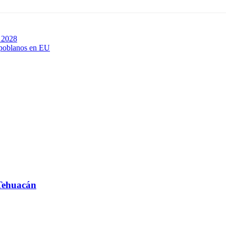
a 2028
 poblanos en EU
 Tehuacán