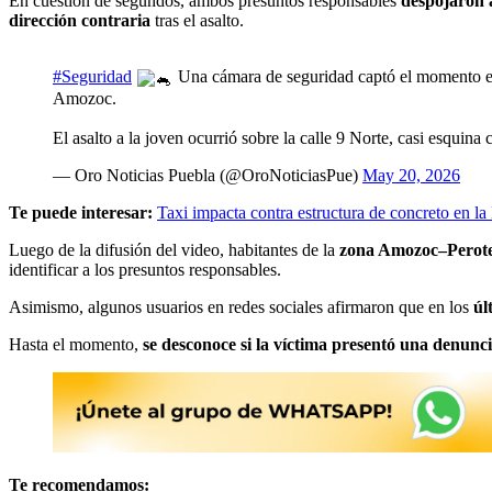
En cuestión de segundos, ambos presuntos responsables
despojaron a
dirección contraria
tras el asalto.
#Seguridad
Una cámara de seguridad captó el momento en 
Amozoc.
El asalto a la joven ocurrió sobre la calle 9 Norte, casi esquin
— Oro Noticias Puebla (@OroNoticiasPue)
May 20, 2026
Te puede interesar:
Taxi impacta contra estructura de concreto en 
Luego de la difusión del video, habitantes de la
zona Amozoc–Perot
identificar a los presuntos responsables.
Asimismo, algunos usuarios en redes sociales afirmaron que en los
úl
Hasta el momento,
se desconoce si la víctima presentó una denunc
Te recomendamos: