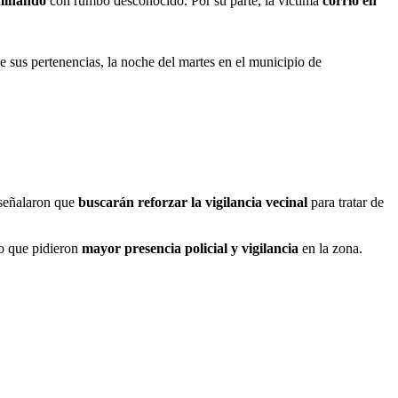
aminando
con rumbo desconocido. Por su parte, la víctima
corrió en
sus pertenencias, la noche del martes en el municipio de
 señalaron que
buscarán reforzar la vigilancia vecinal
para tratar de
lo que pidieron
mayor presencia policial y vigilancia
en la zona.