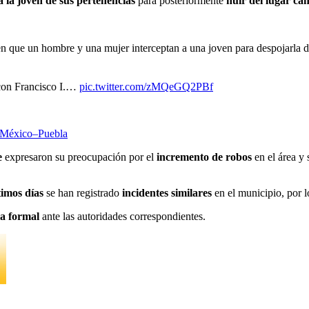
 la joven de sus pertenencias
para posteriormente
huir del lugar c
que un hombre y una mujer interceptan a una joven para despojarla de 
a con Francisco I.…
pic.twitter.com/zMQeGQ2PBf
la México–Puebla
e
expresaron su preocupación por el
incremento de robos
en el área y
timos días
se han registrado
incidentes similares
en el municipio, por 
ia formal
ante las autoridades correspondientes.