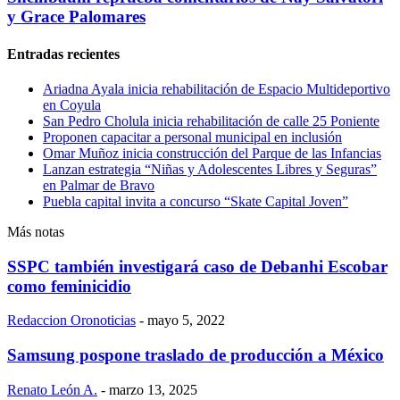
y Grace Palomares
Entradas recientes
Ariadna Ayala inicia rehabilitación de Espacio Multideportivo
en Coyula
San Pedro Cholula inicia rehabilitación de calle 25 Poniente
Proponen capacitar a personal municipal en inclusión
Omar Muñoz inicia construcción del Parque de las Infancias
Lanzan estrategia “Niñas y Adolescentes Libres y Seguras”
en Palmar de Bravo
Puebla capital invita a concurso “Skate Capital Joven”
Más notas
SSPC también investigará caso de Debanhi Escobar
como feminicidio
Redaccion Oronoticias
-
mayo 5, 2022
Samsung pospone traslado de producción a México
Renato León A.
-
marzo 13, 2025